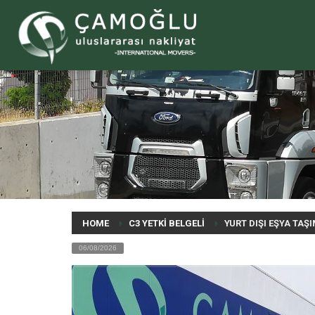
HOME
C3 YETKİ BELGELİ
YURT DIŞI EŞYA TA
06/08/2026