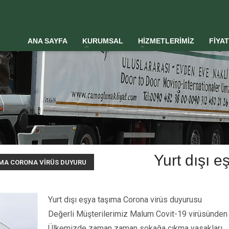
ANA SAYFA
KURUMSAL
HİZMETLERİMİZ
FİYA
Yurt dışı 
ŞIMA CORONA VIRÜS DUYURU
Yurt dışı eşya taşıma Corona virüs duyurusu
Değerli Müşterilerimiz Malum Covit-19 virüsünden 
Ülkemizde zaman zaman sokağa çıkma yasakları