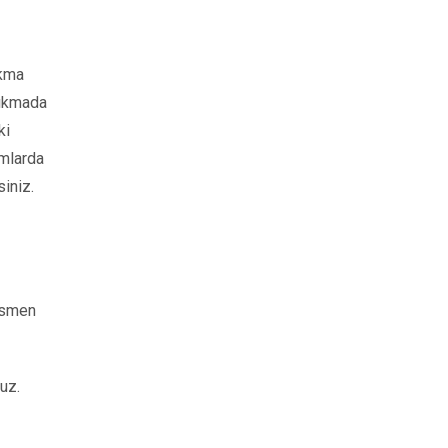
ıkma
çıkmada
ki
umlarda
iniz.
kısmen
uz.