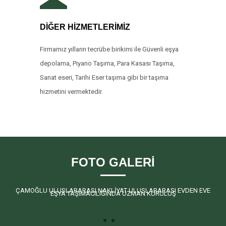
DİĞER HİZMETLERİMİZ
Firmamız yılların tecrübe birikimi ile Güvenli eşya
depolama, Piyano Taşıma, Para Kasası Taşıma,
Sanat eseri, Tarihi Eser taşıma gibi bir taşıma
hizmetini vermektedir.
FOTO GALERİ
ÇAMOĞLU ULUSLARARASI NAKLİYAT ULUSLARARASI EVDEN EVE
EŞYA TAŞIMACILIĞINDA UZMAN KURULUŞ
1
2
3