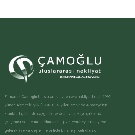
Firmamız Çamoğlu Uluslararası evden eve nakliyat ltd şti 1992
yılında Ahmet büyük (1990-1992 yılları arasında Almanya’nın
Frankfurt şehrinde saygın bir evden eve nakliye şirketinde
çalışması sonucunda edindiği bilgi ve tecrübeyle Türkiye’ye
gelerek ) ve kardeşleri ile birlikte bir aile şirketi olarak