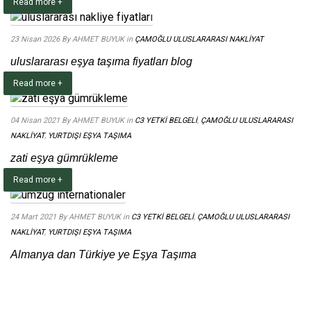
Read more +
23 Nisan 2026
By AHMET BUYUK
in
ÇAMOĞLU ULUSLARARASI NAKLİYAT
uluslararası eşya taşıma fiyatları blog
Read more +
04 Nisan 2021
By AHMET BUYUK
in
C3 YETKİ BELGELİ
,
ÇAMOĞLU ULUSLARARASI
NAKLİYAT
,
YURTDIŞI EŞYA TAŞIMA
zati eşya gümrükleme
Read more +
24 Mart 2021
By AHMET BUYUK
in
C3 YETKİ BELGELİ
,
ÇAMOĞLU ULUSLARARASI
NAKLİYAT
,
YURTDIŞI EŞYA TAŞIMA
Almanya dan Türkiye ye Eşya Taşıma