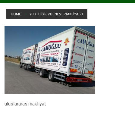
HOME
YURTDISI-EVDENEVE-NAKLIYAT-3
yurtdisi-evdeneve-nakliyat-3
uluslararası nakliyat