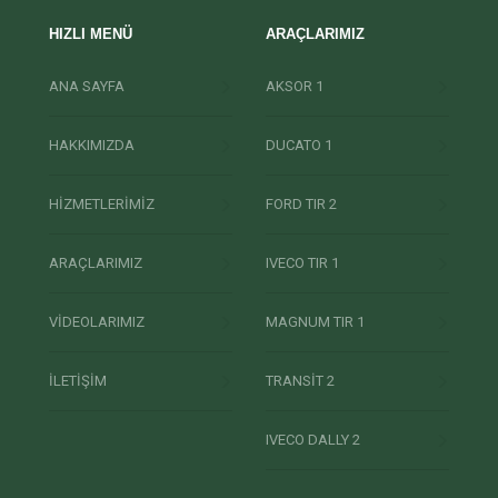
HIZLI MENÜ
ARAÇLARIMIZ
ANA SAYFA
AKSOR 1
HAKKIMIZDA
DUCATO 1
HİZMETLERİMİZ
FORD TIR 2
ARAÇLARIMIZ
IVECO TIR 1
VİDEOLARIMIZ
MAGNUM TIR 1
İLETİŞİM
TRANSİT 2
IVECO DALLY 2