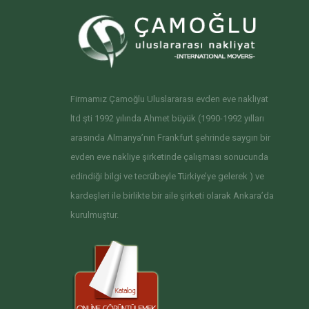
Firmamız Çamoğlu Uluslararası evden eve nakliyat
ltd şti 1992 yılında Ahmet büyük (1990-1992 yılları
arasında Almanya’nın Frankfurt şehrinde saygın bir
evden eve nakliye şirketinde çalışması sonucunda
edindiği bilgi ve tecrübeyle Türkiye’ye gelerek ) ve
kardeşleri ile birlikte bir aile şirketi olarak Ankara’da
kurulmuştur.