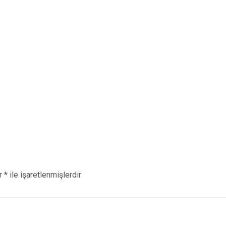
ar
*
ile işaretlenmişlerdir