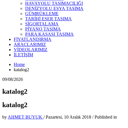
HAVAYOLU TAŞIMACILIĞI
DENİZYOLU EŞYA TAŞIMA
GÜMRÜKLEME
TARİHİ ESER TAŞIMA
SİGORTALAMA
PİYANO TAŞIMA
PARA KASASI TAŞIMA
FİYATLANDIRMA
ARAÇLARIMIZ
VİDEOLARIMIZ
İLETİŞİM
Home
katalog2
09/08/2026
katalog2
katalog2
by
AHMET BUYUK
/
Pazartesi, 10 Aralık 2018
/
Published in