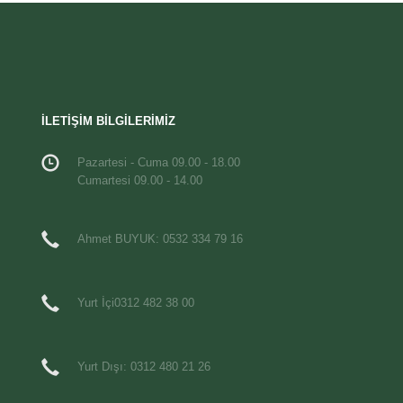
İLETİŞİM BİLGİLERİMİZ
Pazartesi - Cuma 09.00 - 18.00
Cumartesi 09.00 - 14.00
Ahmet BUYUK: 0532 334 79 16
Yurt İçi0312 482 38 00
Yurt Dışı: 0312 480 21 26