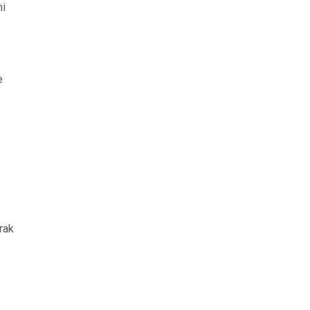
ni
e
rak