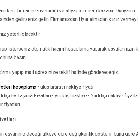
lanırken, firmanın Güvenirliği ve altyapısı önem kazanır. Dünyanın
sinden gelirseniz gelin Firmamızdan fiyat almadan karar vermeyi
z yeterli olacaktır.
rup isterseniz otomatik hacim hesaplama yaparak eşyalarınızın 
onuna basın.
dırma yapıp mail adresinize teklif halinde göndereceğiz.
retleri hesaplama
• uluslararası nakliye fiyatı
dışı Ev Taşıma Fiyatları • yurtdışı nakliye • Yurtdışı nakliye fiyatla
ır fiyatları
iyatları
 için eşyanın gideceği ülkeye göre değişkenlik gösterir. buna göre 