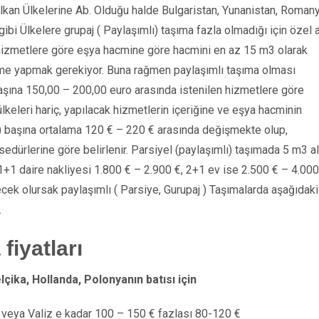
lkan Ülkelerine Ab. Olduğu halde Bulgaristan, Yunanistan, Romany
ibi Ülkelere grupaj ( Paylaşımlı) taşıma fazla olmadığı için özel 
izmetlere göre eşya hacmine göre hacmini en az 15 m3 olarak
dirme yapmak gerekiyor. Buna rağmen paylaşımlı taşıma olması
ına 150,00 – 200,00 euro arasında istenilen hizmetlere göre
ülkeleri hariç, yapılacak hizmetlerin içeriğine ve eşya hacminin
 başına ortalama 120 € – 220 € arasında değişmekte olup,
dürlerine göre belirlenir. Parsiyel (paylaşımlı) taşımada 5 m3 al
 1+1 daire nakliyesi 1.800 € – 2.900 €, 2+1 ev ise 2.500 € – 4.000
ecek olursak paylaşımlı ( Parsiye, Gurupaj ) Taşımalarda aşağıdaki
.
fiyatları
ika, Hollanda, Polonyanın batısı için
i
veya Valiz e kadar 100 – 150 € fazlası 80-120 €