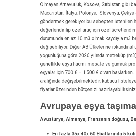
Olmayan Arnavutluk, Kosova, Sırbistan gibi ba
Macaristan, İtalya, Polonya, Slovenya, Çekya g
göndermek gerekiyor bu sebepten istenilen h
değerlendirilip özel araç için özel ücretlen
durumunda en az 10 m3 olmak kaydıyla m3 baş
değişebiliyor. Diğer AB Ülkelerine iskandinal 
yoğunluğuna göre 2026 yılında metreküp (m3)
genellikle eşya hacmi, mesafe ve gümrük prose
eşyalar için 700 £ – 1.500 € civarı başlarken,
aralığında değişebilmektedir. kabaca listeley
fiyatlar üzerinden bütçenizi hazırlayabilirsiniz
Avrupaya eşya taşıma 
Avusturya, Almanya, Fransanın doğusu, Belç
En fazla 35x 40x 60 Ebatlarında
5 kol