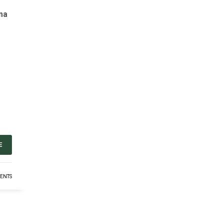
ıma
E
ENTS