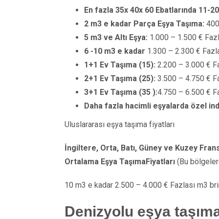
En fazla 35x 40x 60 Ebatlarında 11-20
2 m3 e kadar Parça Eşya Taşıma:
400 
5 m3 ve Altı Eşya:
1.000 – 1.500 € Fazl
6 -10 m3 e kadar
1.300 – 2.300 € Fazla
1+1 Ev Taşıma (15):
2.200 – 3.000 € Fa
2+1 Ev Taşıma (25):
3.500 – 4.750 € Fa
3+1 Ev Taşıma (35 ):
4.750 – 6.500 € Fa
Daha fazla hacimli eşyalarda özel indi
Uluslararası eşya taşıma fiyatları
İngiltere, Orta, Batı, Güney ve Kuzey Fran
Ortalama Eşya TaşımaFiyatları
(Bu bölgelere
10 m3 e kadar 2.500 – 4.000 € Fazlası m3 brim
Denizyolu eşya taşıma 