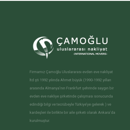
Firmamız Çamoğlu Uluslararası evden eve nakliyat
ltd şti 1992 yılında Ahmet büyük (1990-1992 yılları
arasında Almanya’nın Frankfurt şehrinde saygın bir
evden eve nakliye şirketinde çalışması sonucunda
edindiği bilgi ve tecrübeyle Türkiye’ye gelerek ) ve
kardeşleri ile birlikte bir aile şirketi olarak Ankara’da
kurulmuştur.