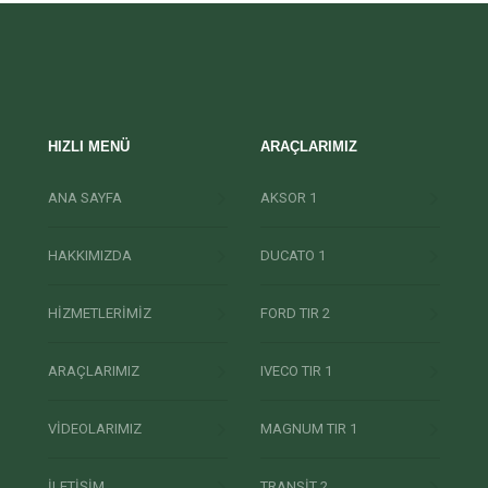
HIZLI MENÜ
ARAÇLARIMIZ
ANA SAYFA
AKSOR 1
HAKKIMIZDA
DUCATO 1
HİZMETLERİMİZ
FORD TIR 2
ARAÇLARIMIZ
IVECO TIR 1
VİDEOLARIMIZ
MAGNUM TIR 1
İLETİŞİM
TRANSİT 2