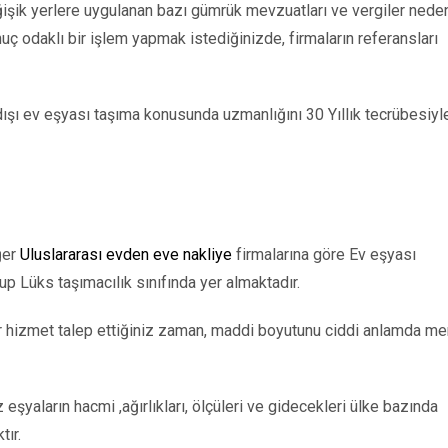
ğişik yerlere uygulanan bazı gümrük mevzuatları ve vergiler nede
nuç odaklı bir işlem yapmak istediğinizde, firmaların referansları
ışı ev eşyası taşıma konusunda uzmanlığını 30 Yıllık tecrübesiyl
ğer
Uluslararası evden eve nakliye
firmalarına göre Ev eşyası
p Lüks taşımacılık sınıfında yer almaktadır.
ir hizmet talep ettiğiniz zaman, maddi boyutunu ciddi anlamda me
eşyaların hacmi ,ağırlıkları, ölçüleri ve gidecekleri ülke bazında
tır.