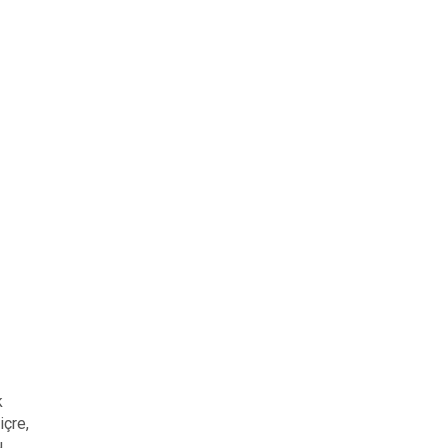
k
içre,
u