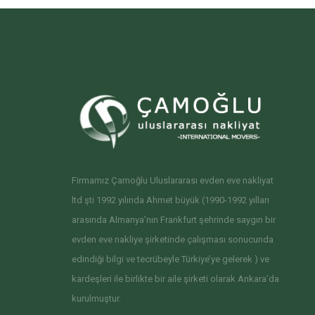
Firmamız Çamoğlu Uluslararası evden eve nakliyat
ltd şti 1992 yılında Ahmet büyük (1990-1992 yılları
arasında Almanya’nın Frankfurt şehrinde saygın bir
evden eve nakliye şirketinde çalışması sonucunda
edindiği bilgi ve tecrübeyle Türkiye’ye gelerek ) ve
kardeşleri ile birlikte bir aile şirketi olarak Ankara’da
kurulmuştur.