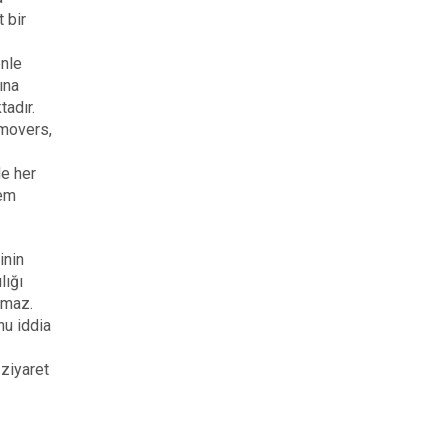
 bir
enle
ına
adır.
 movers,
de her
hem
inin
lığı
amaz.
nu iddia
ziyaret