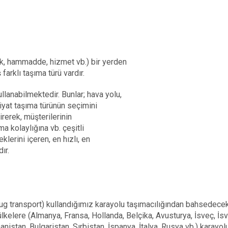
ük, hammadde, hizmet vb.) bir yerden
farklı taşıma türü vardır.
llanabilmektedir. Bunlar; hava yolu,
iyat taşıma türünün seçimini
rerek, müşterilerinin
ma kolaylığına vb. çeşitli
lerini içeren, en hızlı, en
dır.
ug transport) kullandığımız karayolu taşımacılığından bahsedece
lkelere (Almanya, Fransa, Hollanda, Belçika, Avusturya, İsveç, İsv
nistan, Bulgaristan, Sırbistan, İspanya, İtalya, Rusya vb.) karayol