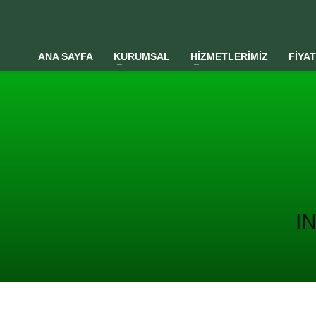
ANA SAYFA
KURUMSAL
HİZMETLERİMİZ
FİYA
I