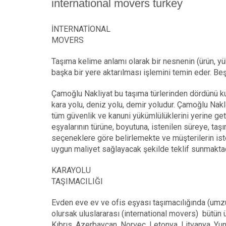
international movers turkey
İNTERNATİONAL
MOVERS
Taşıma
kelime anlamı olarak bir nesnenin (ürün, y
başka bir yere aktarılması işlemini temin eder. Beş 
Çamoğlu
Nakliyat bu taşıma türlerinden dördünü ku
kara yolu, deniz yolu, demir yoludur. Çamoğlu Nakl
tüm güvenlik ve kanuni yükümlülüklerini yerine geti
eşyalarının türüne, boyutuna, istenilen süreye, taşı
seçeneklere göre belirlemekte ve müşterilerin istek
uygun maliyet sağlayacak şekilde teklif sunmakta
KARAYOLU
TAŞIMACILIĞI
Evden eve ev ve ofis eşyası taşımacılığında (umz
olursak uluslararası (international movers) bütün ü
Kıbrıs, Azerbaycan, Norveç, Letonya, Litvanya, Yuna