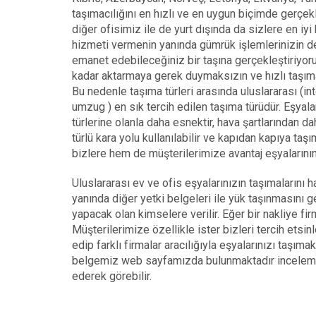
taşımacılığını en hızlı ve en uygun biçimde gerçe
diğer ofisimiz ile de yurt dışında da sizlere en iy
hizmeti vermenin yanında gümrük işlemlerinizin de
emanet edebileceğiniz bir taşına gerçekleştiriyoruz
kadar aktarmaya gerek duymaksızın ve hızlı taşıma
Bu nedenle taşıma türleri arasında uluslararası (in
umzug ) en sık tercih edilen taşıma türüdür. Eşyala
türlerine olanla daha esnektir, hava şartlarından da
türlü kara yolu kullanılabilir ve kapıdan kapıya ta
bizlere hem de müşterilerimize avantaj eşyalarının
Uluslararası ev ve ofis eşyalarınızın taşımalarını 
yanında diğer yetki belgeleri ile yük taşınmasını ge
yapacak olan kimselere verilir. Eğer bir nakliye fi
Müşterilerimize özellikle ister bizleri tercih etsin
edip farklı firmalar aracılığıyla eşyalarınızı taşıma
belgemiz web sayfamızda bulunmaktadır inceleme
ederek görebilir.