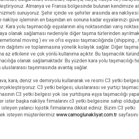
kleştiriyoruz. Almanya ve Fransa bölgesinde bulunan kendimize ait
i hizmeti sunuyoruz. Şehir içinde ve şehirler arasında ara nakliyesi
 nakliye işleminin en başından en sonuna kadar eşyalarınızı güv
. Kara yolu taşımacılığı eşyalarının alış noktasından varış noktas
ya olanak sağlaması nedeniyle diğer taşıma türlerinden ayrılmakt
ternetional moving ) ev ve ofis eşyası taşımacılığında (shipping ,
rın dağıtımı ve toplanmasına yönelik kolaylık sağlar. Diğer taşıma
ha az etkilenir ve çok yönlü kullanıma açıktır. Bu taşımacılık türün
şımacılığa olanak sağlamaktadır. Bu yüzden kara yolu taşımacılığı 
 uluslararası taşınmasında avantaj sağlar.
hava, kara, deniz ve demiryolu kullanarak ve resmi C3 yetki belges
rçekleştiriyoruz. C3 yetki belgesi, uluslararası ve yurtiçi taşımacı
rmasının C3 yetki belgesi yok ise yurtdışına eşya taşımacılığı yap
ler ister başka nakliye firmalarını c3 yetki belgesine sahip olduğu
k isteyen yalancı lojistik firmalarına dikkat ediniz. Bizim C3 yetki
k isteyen müşterilerimiz
www.camoglunakliyat.com.tr
sayfasını 