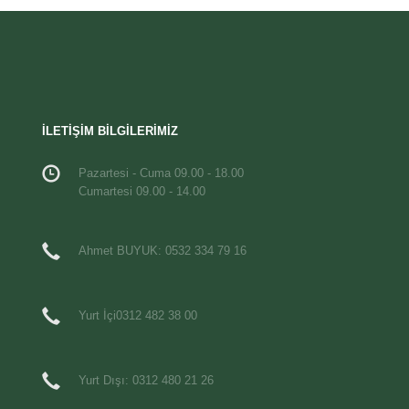
İLETİŞİM BİLGİLERİMİZ
Pazartesi - Cuma 09.00 - 18.00
Cumartesi 09.00 - 14.00
Ahmet BUYUK: 0532 334 79 16
Yurt İçi0312 482 38 00
Yurt Dışı: 0312 480 21 26