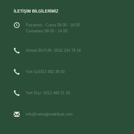
İLETİŞİM BİLGİLERİMİZ
Pazartesi - Cuma 09.00 - 18.00
Cumartesi 09.00 - 14.00
Ahmet BUYUK: 0532 334 79 16
Yurt İçi0312 482 38 00
Yurt Dışı: 0312 480 21 26
info@camoglunakliyat.com