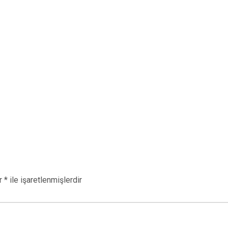
ar
*
ile işaretlenmişlerdir