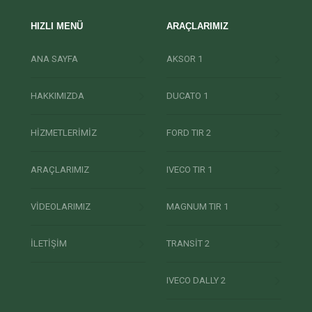
HIZLI MENÜ
ARAÇLARIMIZ
ANA SAYFA
AKSOR 1
HAKKIMIZDA
DUCATO 1
HİZMETLERİMİZ
FORD TIR 2
ARAÇLARIMIZ
IVECO TIR 1
VİDEOLARIMIZ
MAGNUM TIR 1
İLETİŞİM
TRANSİT 2
IVECO DALLY 2