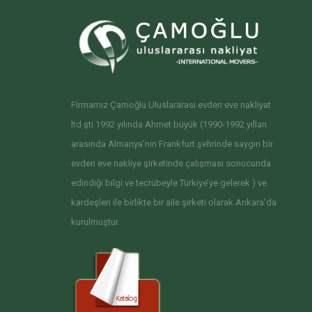
Firmamız Çamoğlu Uluslararası evden eve nakliyat
ltd şti 1992 yılında Ahmet büyük (1990-1992 yılları
arasında Almanya’nın Frankfurt şehrinde saygın bir
evden eve nakliye şirketinde çalışması sonucunda
edindiği bilgi ve tecrübeyle Türkiye’ye gelerek ) ve
kardeşleri ile birlikte bir aile şirketi olarak Ankara’da
kurulmuştur.